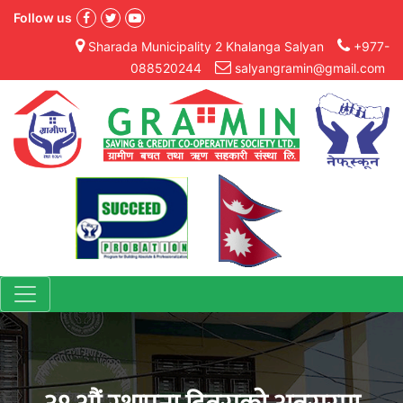
Follow us
Sharada Municipality 2 Khalanga Salyan
+977-
088520244
salyangramin@gmail.com