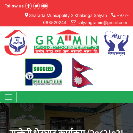
Follow us
Sharada Municipality 2 Khalanga Salyan
+977-
088520244
salyangramin@gmail.com