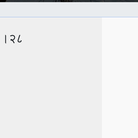
०२।२८