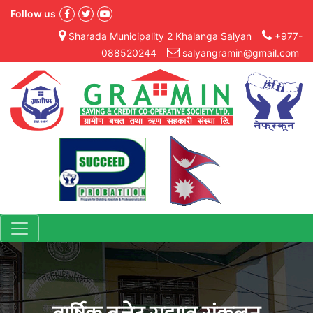
Follow us
Sharada Municipality 2 Khalanga Salyan
+977-
088520244
salyangramin@gmail.com