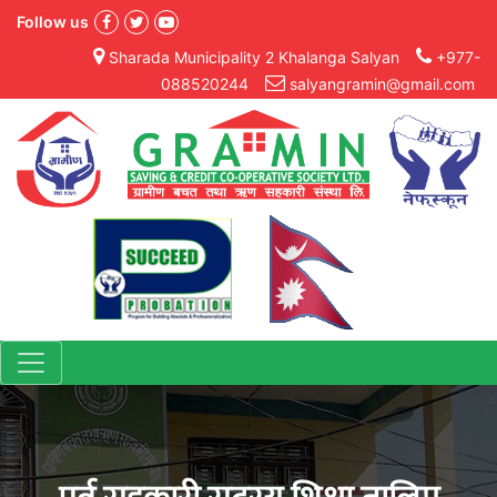
Follow us
Sharada Municipality 2 Khalanga Salyan
+977-
088520244
salyangramin@gmail.com