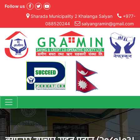
Follow us
Sharada Municipality 2 Khalanga Salyan
+977-
088520244
salyangramin@gmail.com