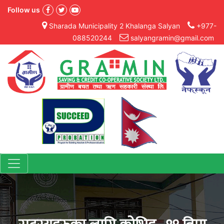
Follow us
Sharada Municipality 2 Khalanga Salyan
+977-
088520244
salyangramin@gmail.com