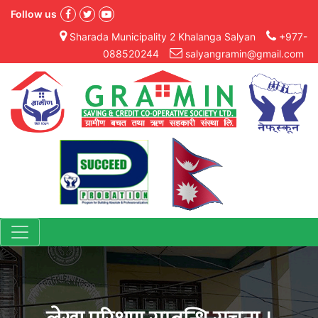
Follow us
Sharada Municipality 2 Khalanga Salyan
+977-
088520244
salyangramin@gmail.com