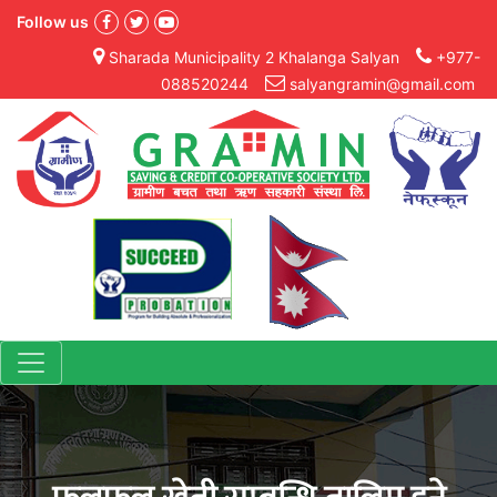
Follow us
Sharada Municipality 2 Khalanga Salyan
+977-
088520244
salyangramin@gmail.com