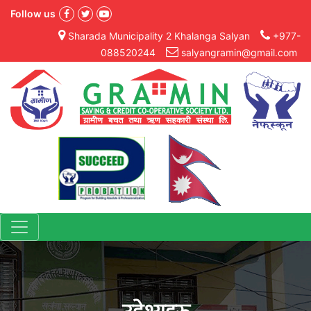
Follow us
Sharada Municipality 2 Khalanga Salyan
+977-
088520244
salyangramin@gmail.com